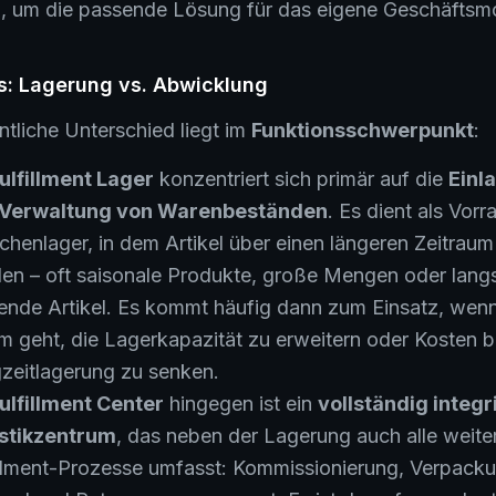
, um die passende Lösung für das eigene Geschäftsmo
s: Lagerung vs. Abwicklung
tliche Unterschied liegt im
Funktionsschwerpunkt
:
ulfillment Lager
konzentriert sich primär auf die
Einl
 Verwaltung von Warenbeständen
. Es dient als Vorr
chenlager, in dem Artikel über einen längeren Zeitraum
en – oft saisonale Produkte, große Mengen oder lan
ende Artikel. Es kommt häufig dann zum Einsatz, wen
m geht, die Lagerkapazität zu erweitern oder Kosten b
zeitlagerung zu senken.
ulfillment Center
hingegen ist ein
vollständig integr
stikzentrum
, das neben der Lagerung auch alle weite
illment-Prozesse umfasst: Kommissionierung, Verpacku