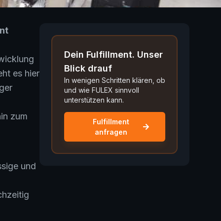
ent
Dein Fulfillment. Unser
wicklung
Blick drauf
ht es hier
In wenigen Schritten klären, ob
ger
und wie FULEX sinnvoll
unterstützen kann.
hin zum
Fulfillment
anfragen
ssige und
hzeitig