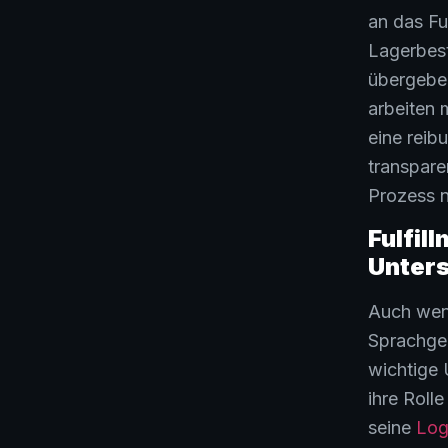
an das Fu
Lagerbest
übergeben
arbeiten 
eine reib
transpare
Prozess n
Fulfil
Unters
Auch wen
Sprachgeb
wichtige 
ihre Roll
seine
Log