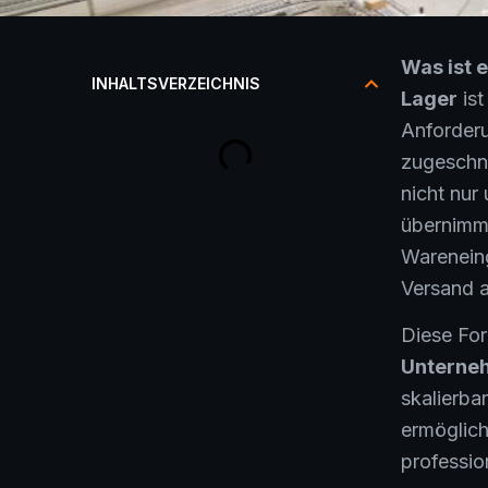
Was ist 
INHALTSVERZEICHNIS
Lager
ist
Anforder
zugeschni
nicht nur
übernimm
Warenein
Versand 
Diese Fo
Unterne
skalierba
ermöglich
profession