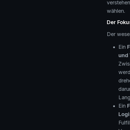
verstehen
wählen.
Der Foku
Der wesen
Ein
F
und
Zwis
werd
dreh
daru
Lang
Ein
F
Logi
Fulf