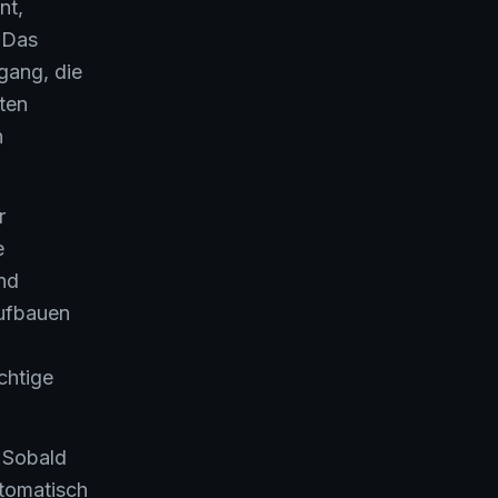
nt,
 Das
gang, die
ten
n
r
e
nd
aufbauen
chtige
: Sobald
utomatisch