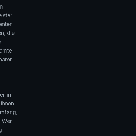
em
ister
enter
n, die
d
samte
barer.
ter
im
 ihnen
umfang,
. Wer
g