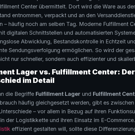
lfillment Center übermittelt. Dort wird die Ware aus d
and entnommen, verpackt und an den Versanddienstle
 – häufig noch am selben Tag. Moderne Fulfillment C
mit digitalen Schnittstellen und automatisierten Systeme
ungslose Abwicklung, Bestandskontrolle in Echtzeit un
nte Sendungsverfolgung ermöglichen. So wird der ge
icht nur schneller, sondern auch effizienter und skalier
lment Lager vs. Fulfillment Center: Der
chied im Detail
n die Begriffe
Fulfillment Lager
und
Fulfillment Cen
rauch häufig gleichgesetzt werden, gibt es zwischen
Unterschiede – vor allem in Bezug auf ihren Funktions
e in der Logistikkette und ihren Einsatz im E-Commerce
istik
effizient gestalten will, sollte diese Differenzierun