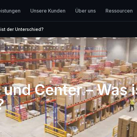
eistungen
Unsere Kunden
Über uns
Ressourcen
 ist der Unterschied?
r und Center – Was i
?