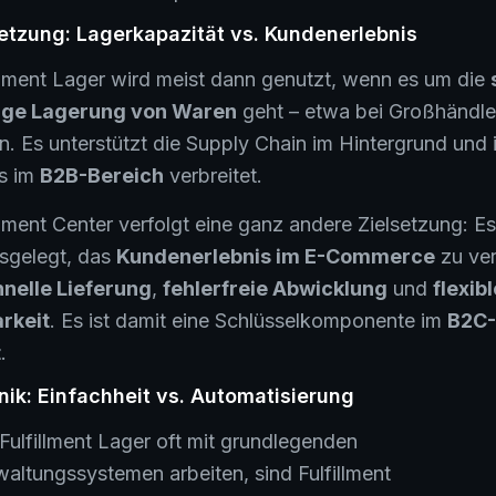
setzung: Lagerkapazität vs. Kundenerlebnis
llment Lager wird meist dann genutzt, wenn es um die
tige Lagerung von Waren
geht – etwa bei Großhändle
rn. Es unterstützt die Supply Chain im Hintergrund und i
s im
B2B-Bereich
verbreitet.
llment Center verfolgt eine ganz andere Zielsetzung: Es 
sgelegt, das
Kundenerlebnis im E-Commerce
zu ver
nelle Lieferung
,
fehlerfreie Abwicklung
und
flexibl
arkeit
. Es ist damit eine Schlüsselkomponente im
B2C-
t
.
nik: Einfachheit vs. Automatisierung
ulfillment Lager oft mit grundlegenden
altungssystemen arbeiten, sind Fulfillment