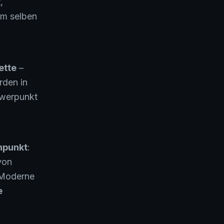
,
am selben
ette
–
rden in
hwerpunkt
npunkt
:
von
 Moderne
e