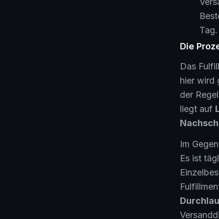
Vers
Best
Tag.
Die Proze
Das Fulfi
hier wird
der Regel
liegt auf
Nachsch
Im Gegens
Es ist tä
Einzelbe
Fulfillme
Durchlau
Versanddi