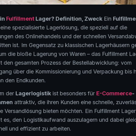
ein
Fulfillment
Lager? Definition, Zweck
Ein
Fulfillm
 eine spezialisierte Lagerlösung, die speziell auf die
ungen des Onlinehandels und der schnellen Versandab
tten ist. Im Gegensatz zu klassischen Lagerhäusern ge
 um die bloße Lagerung von Waren – das Fulfillment La
t den gesamten Prozess der Bestellabwicklung: vom
gang über die Kommissionierung und Verpackung bis 
an den Endkunden.
rm der
Lagerlogistik
ist besonders für
E-Commerce
-
hmen
attraktiv, die ihren Kunden eine schnelle, zuverlä
re Versandlösung bieten möchten. Ein Fulfillment Lager
t es, den Logistikaufwand auszulagern und dabei gleic
ell und effizient zu arbeiten.