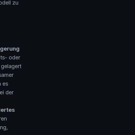
dell zu
agerung
ats- oder
 gelagert
gsamer
n es
ei der
iertes
ren
ng,