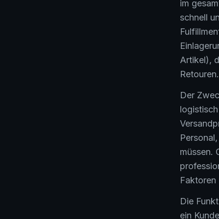
im gesamte
schnell u
Fulfillme
Einlageru
Artikel),
Retouren.
Der Zweck
logistisc
Versandpr
Personal,
müssen. G
professio
Faktoren
Die Funkti
ein Kunde