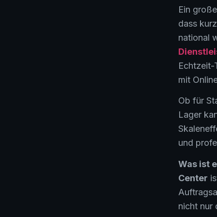
Ein großer
dass kurz
national 
Dienstlei
Echtzeit-
mit Onlin
Ob für St
Lager kan
Skaleneff
und profe
Was ist e
Center
is
Auftrags
nicht nur