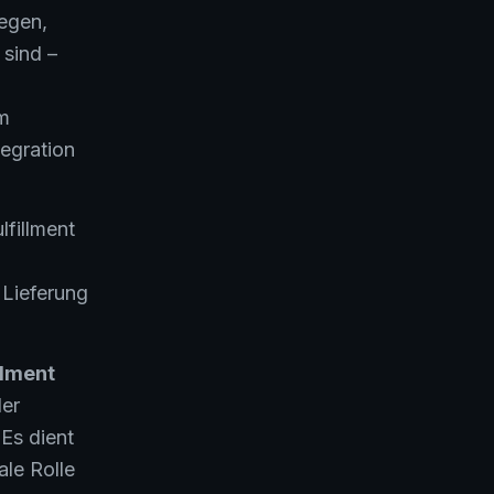
legen,
 sind –
um
tegration
lfillment
 Lieferung
llment
der
Es dient
ale Rolle