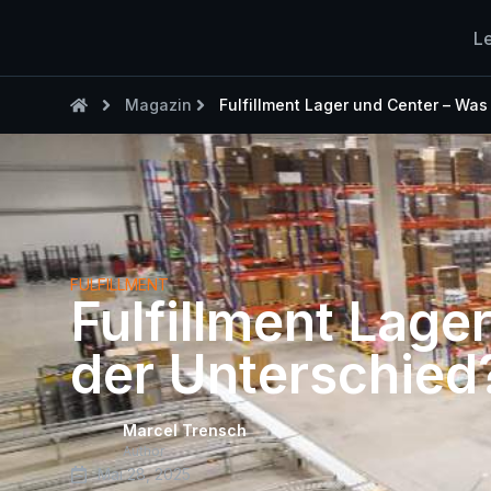
L
Magazin
Fulfillment Lager und Center – Was
FULFILLMENT
Fulfillment Lage
der Unterschied
Marcel Trensch
Author
Mai 28, 2025