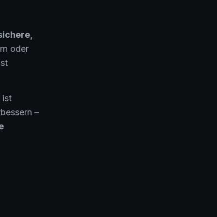
sichere,
rn oder
st
ist
bessern –
e