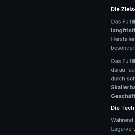
Die Ziel
Das Fulfi
langfris
Herstelle
besonder
Das Fulfi
darauf au
durch
sch
Skalierb
Geschäf
Die Tech
Während F
Lagerverw