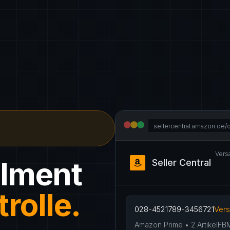
sellercentral.amazon.de/
Vers
llment
Seller Central
trolle.
028-4521789-3456721
Vers
Amazon Prime • 2 Artikel
FB