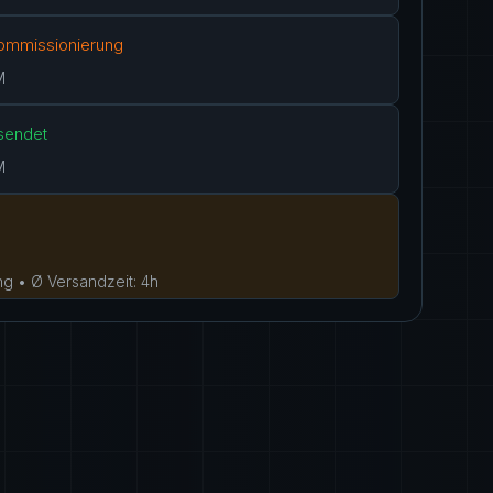
Kommissionierung
M
sendet
M
ng • Ø Versandzeit: 4h