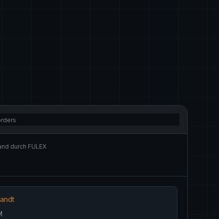
orders
and durch FULEX
andt
M