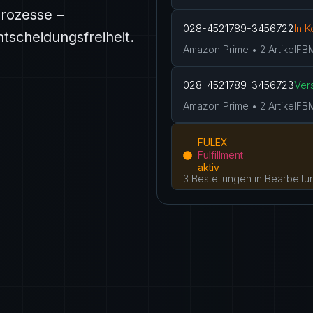
rozesse –
028-4521789-3456722
In 
tscheidungsfreiheit.
Amazon Prime • 2 Artikel
FB
028-4521789-3456723
Ver
Amazon Prime • 2 Artikel
FB
FULEX
Fulfillment
aktiv
3 Bestellungen in Bearbeitu